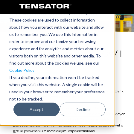
This website stores cookies on your computer.
These cookies are used to collect information
about how you interact with our website and allow
us to remember you. We use this information in
order to improve and customize your browsing
experience and for analytics and metrics about our
CHROŃ PRACOWNIKÓW I
visitors both on this website and other media. To
MIEJSCE PRACY
find out more about the cookies we use, see our
Cookie Policy
If you decline, your information won’t be tracked
when you visit this website. A single cookie will be
Nasza nowa gama produktów Impact Protection to system
amortyzujących barierek zabezpieczających pracowników, budynki,
used in your browser to remember your preference
urządzenia i pojazdy przed uderzeniami.
not to be tracked.
Barierki systemu Impact Protection uginają się pod wpływem
Accept
Decline
uderzenia i nie dopuszczają do uszkodzenia obiektów znajdujących
się wokół, łącznie z samymi barierkami. Oznacza to mniejszą
potrzebę napraw i wymian, co może obniżyć koszty ogólne nawet o
97% w porównaniu z metalowymi odpowiednikami.