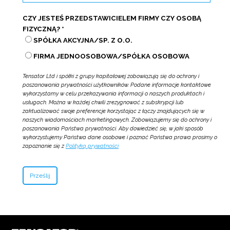
CZY JESTEŚ PRZEDSTAWICIELEM FIRMY CZY OSOBĄ
FIZYCZNĄ?
*
SPÓŁKA AKCYJNA/SP. Z O.O.
FIRMA JEDNOOSOBOWA/SPÓŁKA OSOBOWA
Tensator Ltd i spółki z grupy kapitałowej zobowiązują się do ochrony i
poszanowania prywatności użytkowników. Podane informacje kontaktowe
wykorzystamy w celu przekazywania informacji o naszych produktach i
usługach. Można w każdej chwili zrezygnować z subskrypcji lub
zaktualizować swoje preferencje korzystając z łączy znajdujących się w
naszych wiadomościach marketingowych. Zobowiązujemy się do ochrony i
poszanowania Państwa prywatności. Aby dowiedzieć się, w jaki sposób
wykorzystujemy Państwa dane osobowe i poznać Państwa prawa prosimy o
zapoznanie się z
Polityką prywatności