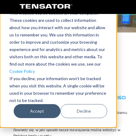
This website stores cookies on your computer.
These cookies are used to collect information
about how you interact with our website and allow
us to remember you. We use this information in
order to improve and customize your browsing
experience and for analytics and metrics about our
BROSZURA
visitors both on this website and other media. To
INFORMACYJNA DLA
find out more about the cookies we use, see our
Cookie Policy
SEKTORA FINANSÓW
If you decline, your information won’t be tracked
when you visit this website. A single cookie will be
used in your browser to remember your preference
ROZWIĄZANIA MAJĄCE NA CELU POPRAWĘ JAKOŚCI
not to be tracked.
OBSŁUGI.
Accept
Decline
Tensator pragnie osiągnąć pozycję światowego lidera w zarządzaniu
obsługą klienta w branży finansowej.
Dowiedz się, w jaki sposób nasze rozwiązania można wdrożyć w
Państwa banku w celu: